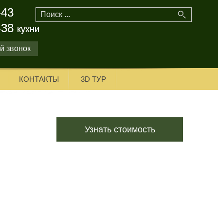
-43
-43
-38
-38
кухни
кухни
й звонок
КОНТАКТЫ
3D ТУР
Узнать стоимость