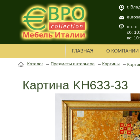
г. Вла
euros
пн-пт:
сб: 10
вс: 10
ГЛАВНАЯ
О КОМПАНИИ
Каталог
Предметы интерьера
Картины
Карти
Картина KH633-33