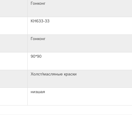
Гонконг
KH633-33
Гонконг
90*90
Холст/масляные краски
низшая