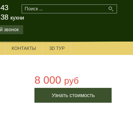
-43
-43
-38
-38
кухни
кухни
й звонок
КОНТАКТЫ
3D ТУР
8 000
руб
Узнать стоимость