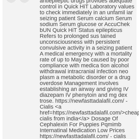
antiepileptic drugs provides adequate
control in Quick HiT Laboratory values
to check immediately in an unfamil iar
seizing patient Serum calcium Serum
sodium Serum glucose or AccuChek
bUN Quick HiT Status epilepticus
Refers to prolonged sus tained
unconsciousness with persistent
convulsive activity in a seizing patient
A medical emergency with a mortality
rate of up to May be caused by poor
compliance with medica tion alcohol
withdrawal intracranial infection neo
plasm a metabolic disorder or a drug
overdose Management involves
establishing an airway and giving IV
diazepam IV phenytoin and mg dex
trose. https://newfasttadalafil.com/ -
Cialis <a
href=https://newfasttadalafil.com/>chea
cialis from india</a> Dosage Of
Cephalexin For Puppies Pqmimb
Internatinal Medication Low Prices
https://newfasttadalafil.com/ - cialis