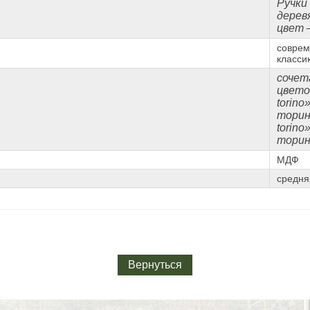
Ручки
дерев
цвет 
соврем
класси
сочет
цветов
torino
торин
torino
торин
МДФ
средня
Вернуться