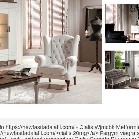
n https://newfasttadalafil.com/ - Cialis Wjmcbk Metformi
//newfasttadalafil.com/>cialis 20mg</a> Fsrgym viagra s