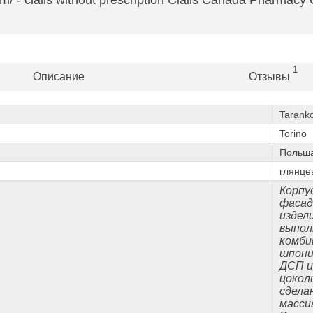
com/ - cialis without prescription Cialis Canada Pharmacy
1
Описание
Отзывы
Tarank
Torino
Польш
глянце
Корпу
фаса
издел
выпол
комби
шпони
ДСП и
цокол
сдела
масси