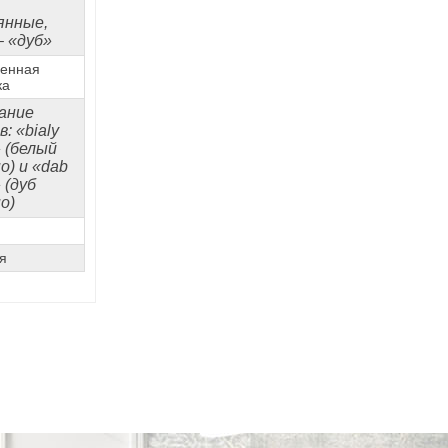
янные,
– «дуб»
енная
ка
ание
: «bialy
» (белый
о) и «dab
» (дуб
о)
я