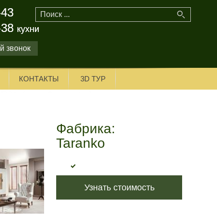
-43
-43
-38
-38
кухни
кухни
й звонок
КОНТАКТЫ
3D ТУР
Фабрика:
Taranko
Узнать стоимость