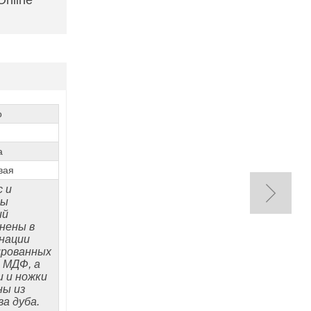
 Online
o
а
вая
с и
ды
ий
нены в
нации
рованных
 МДФ, а
и и ножки
ны из
ва дуба.