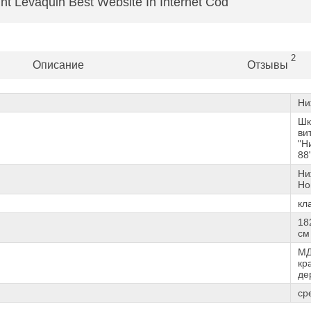
nt Levaquin Best Website In Internet Cod
2
Описание
Отзывы
Ни
Шк
ви
"Н
88
Ни
Но
кл
18
см
МД
кр
де
ср