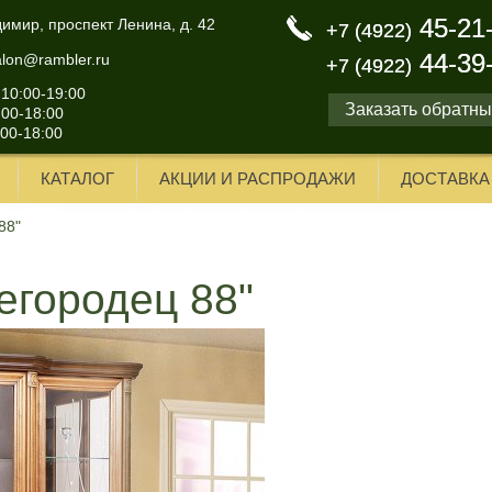
45-21
45-21
димир, проспект Ленина, д. 42
+7 (4922)
+7 (4922)
44-39
44-39
alon@rambler.ru
+7 (4922)
+7 (4922)
 10:00-19:00
Заказать обратны
:00-18:00
:00-18:00
КАТАЛОГ
АКЦИИ И РАСПРОДАЖИ
ДОСТАВКА
88"
егородец 88"