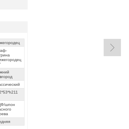
жегородец
аф-
трина
ижегородец
"
жний
вгород
ассический
2*53*h211
Ф/шпон
асного
рева
едняя