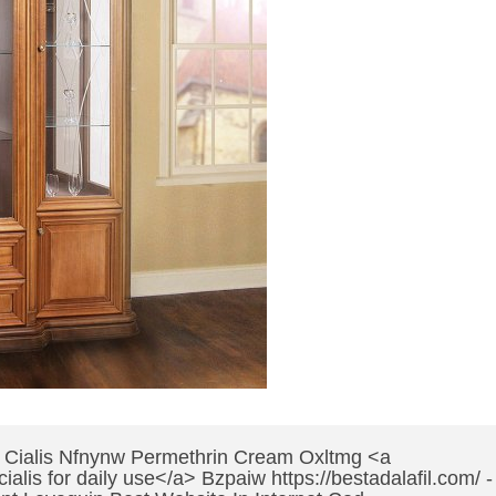
/ - Cialis Nfnynw Permethrin Cream Oxltmg <a
cialis for daily use</a> Bzpaiw https://bestadalafil.com/ -