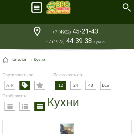
45-21-43
+7 (4922)
44-39-38
+7 (4922)
кухни
Каталог
Кухни
Сортировать по:
Показывать по:
12
24
48
Все
Отображать:
Кухни