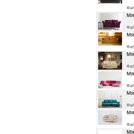
Фаб
Мя
Фаб
Мя
Фаб
Мя
Фаб
Мя
Фаб
Мя
Фаб
Мя
Фаб
Мя