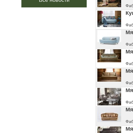
Все новости
Фаб
Ку
Фаб
Мя
Фаб
Мя
Фаб
Мя
Фаб
Мя
Фаб
Мя
Фаб
Мя