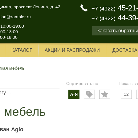
45-21
45-21
димир, проспект Ленина, д. 42
+7 (4922)
+7 (4922)
44-39
44-39
alon@rambler.ru
+7 (4922)
+7 (4922)
 10:00-19:00
Заказать обратны
:00-18:00
:00-18:00
КАТАЛОГ
АКЦИИ И РАСПРОДАЖИ
ДОСТАВКА
гкая мебель
Сортировать по:
Показыва
12
я мебель
ван Agio