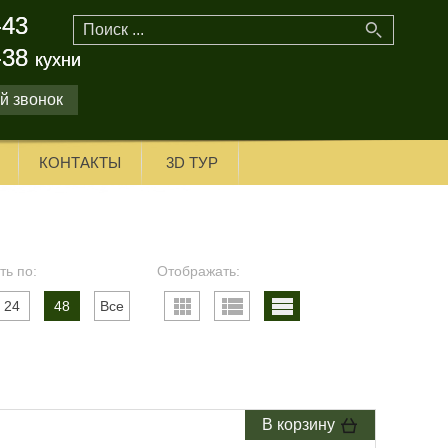
-43
-43
-38
-38
кухни
кухни
й звонок
КОНТАКТЫ
3D ТУР
ть по:
Отображать:
24
48
Все
В корзину