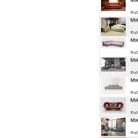
Мя
Фаб
Мя
Фаб
Мя
Фаб
Мя
Фаб
Мя
Фаб
Мя
Фаб
Мя
Фаб