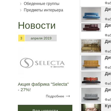
Фаб
Обеденные группы
Ди
Предметы интерьера
Фаб
Новости
Ди
Фаб
3
апреля 2019
Ди
Фаб
Ди
Фаб
Ди
Фаб
Акция фабрика "Selecta"
- 27%!
Ди
Подробнее
Фаб
Ку