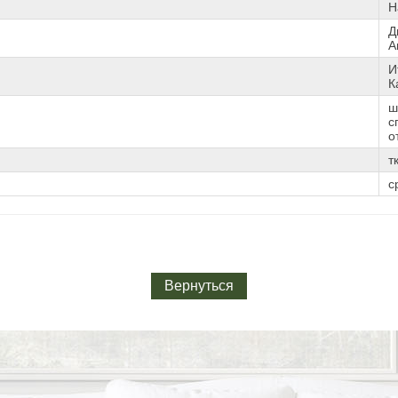
H
Д
A
И
К
ш
с
о
т
с
Вернуться