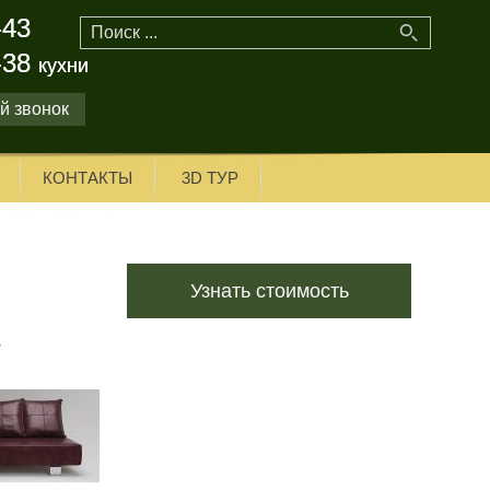
-43
-43
-38
-38
кухни
кухни
й звонок
КОНТАКТЫ
3D ТУР
Узнать стоимость