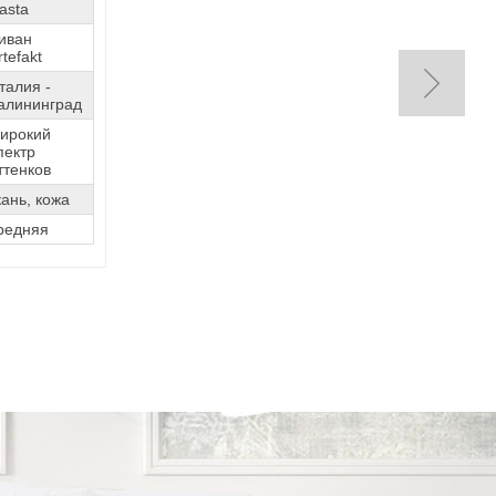
asta
иван
rtefakt
талия -
алининград
ирокий
пектр
ттенков
кань, кожа
редняя