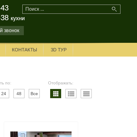
-43
-43
-38
-38
кухни
кухни
й звонок
КОНТАКТЫ
3D ТУР
ть по:
Отображать:
24
48
Все