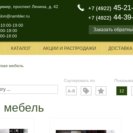
45-21
45-21
димир, проспект Ленина, д. 42
+7 (4922)
+7 (4922)
44-39
44-39
alon@rambler.ru
+7 (4922)
+7 (4922)
 10:00-19:00
Заказать обратны
:00-18:00
:00-18:00
КАТАЛОГ
АКЦИИ И РАСПРОДАЖИ
ДОСТАВКА
гкая мебель
Сортировать по:
Показыва
12
я мебель