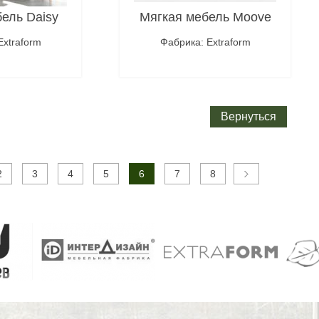
ель Daisy
Мягкая мебель Moove
Extraform
Фабрика: Extraform
робнее
Подробнее
Вернуться
2
3
4
5
6
7
8