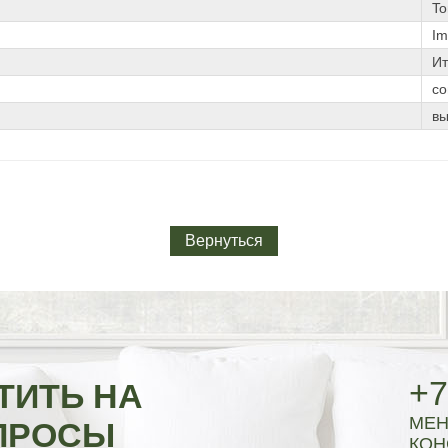
To
Im
Ит
с
вы
Вернуться
+7
ТИТЬ НА
МЕН
ПРОСЫ
КОН