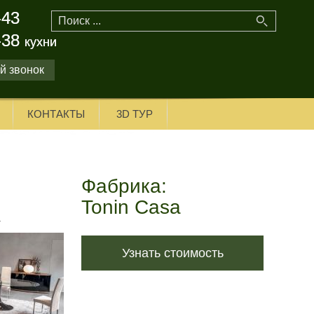
-43
-43
-38
-38
кухни
кухни
й звонок
КОНТАКТЫ
3D ТУР
Фабрика:
Tonin Casa
Узнать стоимость