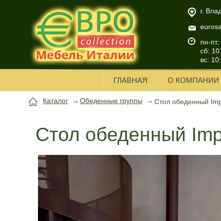
г. Вла
euros
пн-пт:
сб: 10
вс: 10
ГЛАВНАЯ
О КОМПАНИИ
Каталог
Обеденные группы
Стол обеденный Imp
Стол обеденный Imp