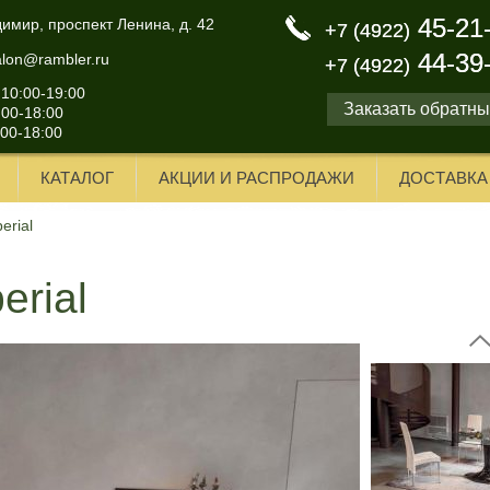
45-21
45-21
димир, проспект Ленина, д. 42
+7 (4922)
+7 (4922)
44-39
44-39
alon@rambler.ru
+7 (4922)
+7 (4922)
 10:00-19:00
Заказать обратны
:00-18:00
:00-18:00
КАТАЛОГ
АКЦИИ И РАСПРОДАЖИ
ДОСТАВКА
erial
erial