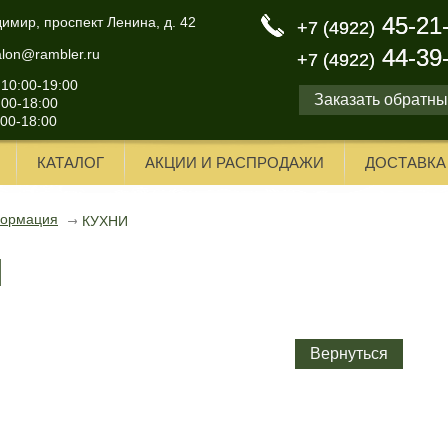
45-21
45-21
димир, проспект Ленина, д. 42
+7 (4922)
+7 (4922)
44-39
44-39
alon@rambler.ru
+7 (4922)
+7 (4922)
 10:00-19:00
Заказать обратны
:00-18:00
:00-18:00
КАТАЛОГ
АКЦИИ И РАСПРОДАЖИ
ДОСТАВКА
формация
КУХНИ
И
Вернуться