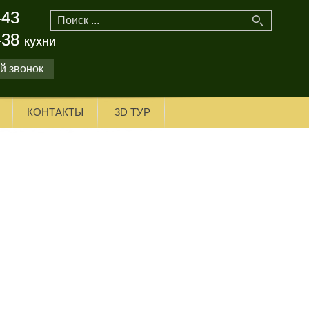
-43
-43
-38
-38
кухни
кухни
й звонок
КОНТАКТЫ
3D ТУР